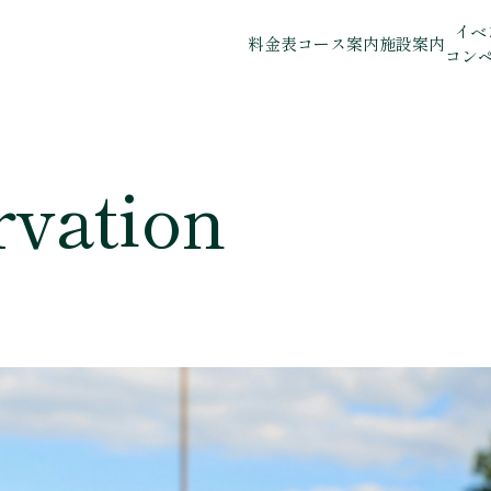
イベ
料金表
コース案内
施設案内
コン
rvation